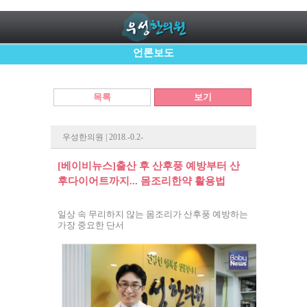
언론보도
목록
보기
우성한의원 | 2018.-0.2-
[베이비뉴스]출산 후 산후풍 예방부터 산
후다이어트까지... 몸조리한약 활용법
일상 속 무리하지 않는 몸조리가 산후풍 예방하는
가장 중요한 단서