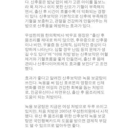
다. 산후풍은 밤낮 없이 배가 고픈 아이를 돌보느
라 푹 자거나 쉬지 못한 산모가 기혈이 부족해지
면서, 출산 후 시간이 흐를수록 더 악화되는 경향
이 있다. 산후보약은 기본적으로 산후에 부족해진
기혈을 보충하고, 관절을 건강하게 만들어주는 처
방으로 산후풍을 예방하는 효과가 있다.
우성한의원 한의학박사 박우표 원장은 “출산 후
몸조리를 제대로 하지 않으면, 후유증으로 산후풍
이나 비만, 우울증 등 신체적, 심리적인 증상이 다
양하게 나타난다. 심할 경우 난임 등의 문제가 생
길 수도 있다”며 “이때 처방 받는 산후보약은 어혈
제거와 기혈흐름을 좋게 만들면서, 출산 후 몸매
관리나 산후다이어트에도 효과를 보인다”고 조언
했다.
효과가 좋다고 알려진 산후보약은 녹용 보궁탕이
쓰인다. 녹용을 써 임신 호르몬의 영향으로 신체
변화를 겪은 여성의 건강한 회복을 돕는 처방으
로, 인공유산이나 자연유산, 출산 후 몸조리에도
도움이 되는 처방이다.
녹용 보궁탕은 지금은 여성 처방으로 두루 쓰이고
있지만, 처음 처방은 2005년 우성한의원에서 시작
됐다. 유산 후 몸조리를 위한 산후보약 녹용 보궁
탕은 국민행복카드의 도움을 받으면 경제적 부담
도 덜 수 있으므로 알아두면 좋다.