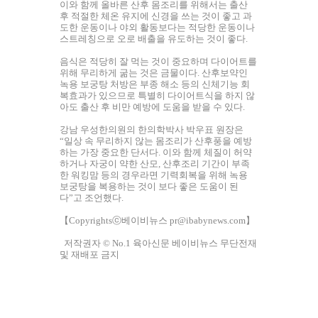
이와 함께 올바른 산후 몸조리를 위해서는 출산
후 적절한 체온 유지에 신경을 쓰는 것이 좋고 과
도한 운동이나 야외 활동보다는 적당한 운동이나
스트레칭으로 오로 배출을 유도하는 것이 좋다.
음식은 적당히 잘 먹는 것이 중요하며 다이어트를
위해 무리하게 굶는 것은 금물이다. 산후보약인
녹용 보궁탕 처방은 부종 해소 등의 신체기능 회
복효과가 있으므로 특별히 다이어트식을 하지 않
아도 출산 후 비만 예방에 도움을 받을 수 있다.
강남 우성한의원의 한의학박사 박우표 원장은
“일상 속 무리하지 않는 몸조리가 산후풍을 예방
하는 가장 중요한 단서다. 이와 함께 체질이 허약
하거나 자궁이 약한 산모, 산후조리 기간이 부족
한 워킹맘 등의 경우라면 기력회복을 위해 녹용
보궁탕을 복용하는 것이 보다 좋은 도움이 된
다”고 조언했다.
【Copyrightsⓒ베이비뉴스 pr@ibabynews.com】
저작권자 © No.1 육아신문 베이비뉴스 무단전재
및 재배포 금지