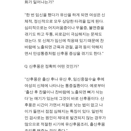
화가 일어나는가?
"한 번 임신을 했다가 유산을 하게 되면 여성은 신
체적, 정신적으로 모두 상당한 타격을 입게 된다.
심리적으로는 어지러움증이나 우울증, 불면증을
겪기도 하고 두통, 피로감이 극심해지는 문제도
겪는다. 또 신체가 임신에 적응돼 있기 때문에 찬
바람에 노출되면 근육과 관절, 골격 등이 약해지
면서 만성통증처럼 산후풍 증상을 겪기도 한다."
Q. 산후풍은 정확히 어떤 것인가?
"산후풍은 출산 후나 유산 후, 임신중절수술 후에
여성의 신체에 나타나는 통증질환이다. 예로부터
‘출산 후 찬물이나 찬바람에 노출되면 뼈가 삭는
다’는 얘기가 있는데 그것이 바로 산후풍이다. 산
후풍은 시간이 가면서 저절로 낫는 법이 없고 나
이가 들면서 점점 심해지는 특징이 있다. 일반적
인 검사로는 원인이 제대로 발견되지 않는 경우가
많으므로 적절한 시기에 유산후몸조리, 출산후몸
조리를 해주는 것이 좋다."