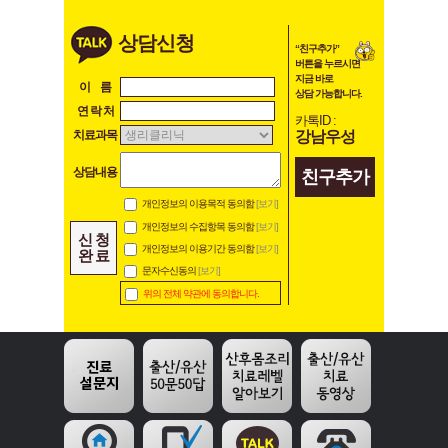
상담신청
“친구추가”
버튼을 누르시면
지금 바로
이 름
상담 가능합니다.
연 락 처
카톡ID :
강남우성
치료과목
상담내용
친구추가
개인정보의 이용목적 동의함
[보기]
개인정보의 수집항목 동의함
[보기]
신 청
개인정보의 이용기간 동의함
[보기]
완 료
문자수신동의
[보기]
위의 전체 약관에 동의합니다.