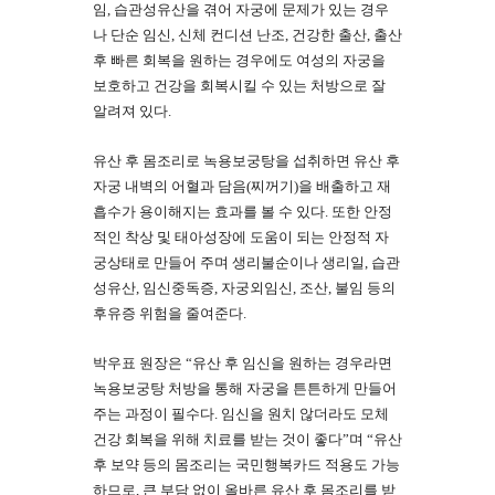
임, 습관성유산을 겪어 자궁에 문제가 있는 경우
나 단순 임신, 신체 컨디션 난조, 건강한 출산, 출산
후 빠른 회복을 원하는 경우에도 여성의 자궁을
보호하고 건강을 회복시킬 수 있는 처방으로 잘
알려져 있다.
유산 후 몸조리로 녹용보궁탕을 섭취하면 유산 후
자궁 내벽의 어혈과 담음(찌꺼기)을 배출하고 재
흡수가 용이해지는 효과를 볼 수 있다. 또한 안정
적인 착상 및 태아성장에 도움이 되는 안정적 자
궁상태로 만들어 주며 생리불순이나 생리일, 습관
성유산, 임신중독증, 자궁외임신, 조산, 불임 등의
후유증 위험을 줄여준다.
박우표 원장은 “유산 후 임신을 원하는 경우라면
녹용보궁탕 처방을 통해 자궁을 튼튼하게 만들어
주는 과정이 필수다. 임신을 원치 않더라도 모체
건강 회복을 위해 치료를 받는 것이 좋다”며 “유산
후 보약 등의 몸조리는 국민행복카드 적용도 가능
하므로, 큰 부담 없이 올바른 유산 후 몸조리를 받