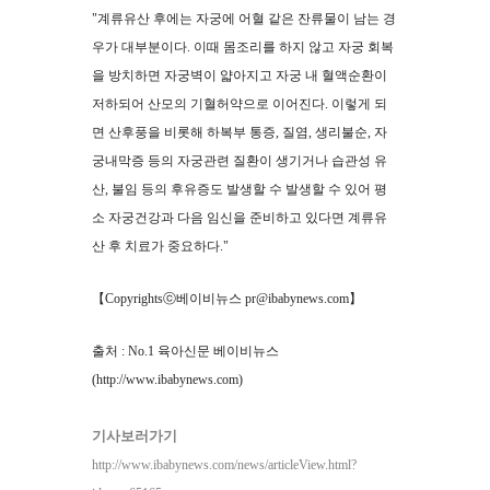
"계류유산 후에는 자궁에 어혈 같은 잔류물이 남는 경
우가 대부분이다. 이때 몸조리를 하지 않고 자궁 회복
을 방치하면 자궁벽이 얇아지고 자궁 내 혈액순환이
저하되어 산모의 기혈허약으로 이어진다. 이렇게 되
면 산후풍을 비롯해 하복부 통증, 질염, 생리불순, 자
궁내막증 등의 자궁관련 질환이 생기거나 습관성 유
산, 불임 등의 후유증도 발생할 수 발생할 수 있어 평
소 자궁건강과 다음 임신을 준비하고 있다면 계류유
산 후 치료가 중요하다."
【Copyrightsⓒ베이비뉴스 pr@ibabynews.com】
출처 :
No.1 육아신문 베이비뉴스
(http://www.ibabynews.com)
기사보러가기
http://www.ibabynews.com/news/articleView.html?