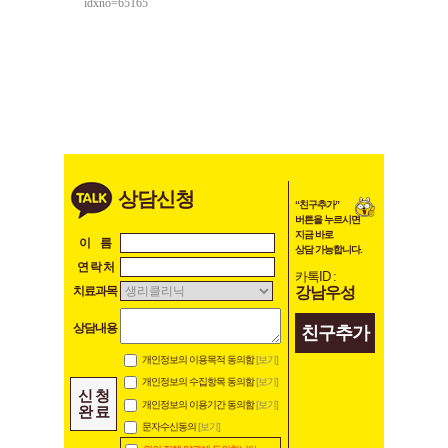
idxno=65165
상담신청
“친구추가”
버튼을 누르시면
지금 바로
이 름
상담 가능합니다.
연 락 처
카톡ID :
강남우성
치료과목
상담내용
친구추가
개인정보의 이용목적 동의함
[보기]
개인정보의 수집항목 동의함
[보기]
신 청
개인정보의 이용기간 동의함
[보기]
완 료
문자수신동의
[보기]