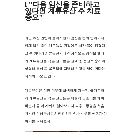
l "다음 임신을 준비하고
있다면 계류유산 후 치료
중요"
최근 초산 연령이 높아지면서 임신을 준비 중이거나
현재 임신 중인 산모들의 건강에도 빨간 불이 켜졌다.
그 중 하나가 계류유산인데 정상적으로 임신을 했다
가 계류유산을 겪은 산모들은 신체적, 정신적 충격이
상당해 유산 후 몸조리에 각별히 신경을 써야 한다는
지적이 나오고 있다.
계류유산은 어떤 경우에 발생하게 되는지, 불가피하
게 계류유산을 겪은 산모들은 어떻게 몸조리를 해야
하는지 좀 더 자세히 알아보고자 녹용보궁탕을 처음
처방한 강남우성한의원 한의학박사 박우표 원장과 이
야기를 나눠봤다.