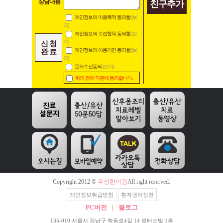
상담내용
친구추가
개인정보의 이용목적 동의함
[보
기]
개인정보의 수집항목 동의함
[보
기]
신 청
완 료
개인정보의 이용기간 동의함
[보
기]
문자수신동의
[보기]
위의 전체 약관에 동의합니다.
Copyright 2012 ©
우성한의원
All right reserved.
개인정보취급방침
환자권리장전
PC버전
|
블로그
135-010 서울시 강남구 학동로4길 14 로터스빌 1층