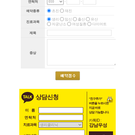
-
-
연락처
초진
재진
예약종류
생리
임신
출산
유산
진료과목
자궁난소
여성질환
다이어트
제목
증상
상담신청
“친구추가”
버튼을 누르시면
지금 바로
이 름
상담 가능합니다.
연 락 처
카톡ID :
강남우성
치료과목