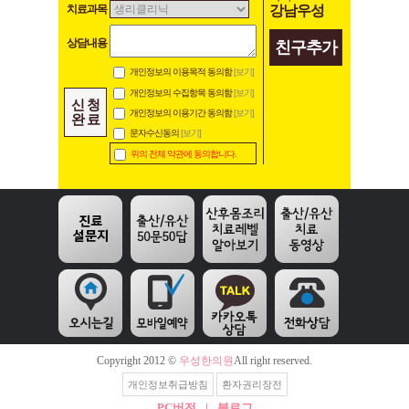
강남우성
치료과목
상담내용
친구추가
개인정보의 이용목적 동의함
[보기]
개인정보의 수집항목 동의함
[보기]
신 청
개인정보의 이용기간 동의함
[보기]
완 료
문자수신동의
[보기]
위의 전체 약관에 동의합니다.
Copyright 2012 ©
우성한의원
All right reserved.
개인정보취급방침
환자권리장전
PC버전
|
블로그